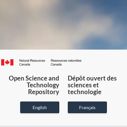
Canada.ca
/
Gouvernement
Open Science and
Dépôt ouvert des
du
Technology
sciences et
Canada
Repository
technologie
English
Français