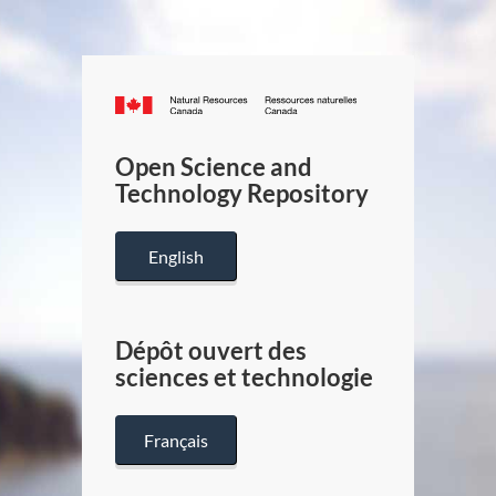
Canada.ca
/
Gouverneme
Open Science and
du
Technology Repository
Canada
English
Dépôt ouvert des
sciences et technologie
Français