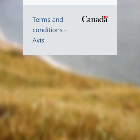
Terms and
/
conditions
Symbole
Avis
du
gouvernem
du
Canada