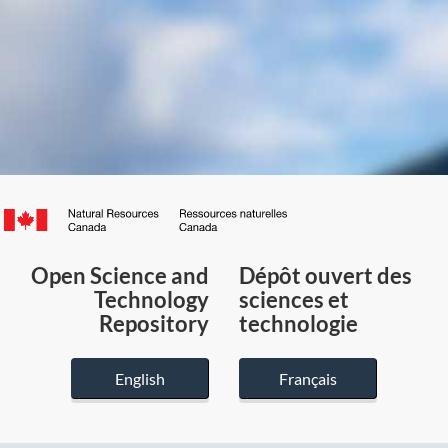
Canada.ca
/
Gouvernement
Open Science and
Dépôt ouvert des
du
Technology
sciences et
Canada
Repository
technologie
English
Français