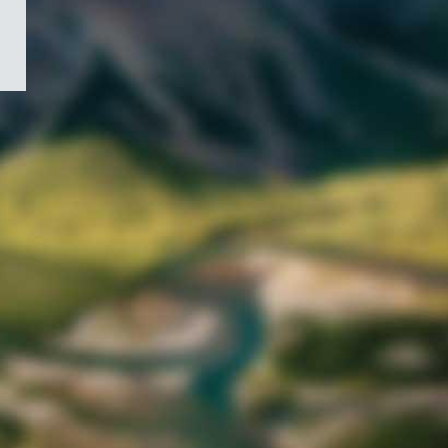
/
Symbole
du
gouvernement
du
Canada