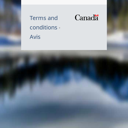
Terms and
/
conditions
Symbole
Avis
du
gouvernem
du
Canada