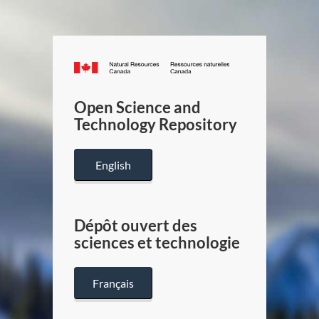
Canada.ca
/
Gouverneme
Open Science and
du
Technology Repository
Canada
English
Dépôt ouvert des
sciences et technologie
Français