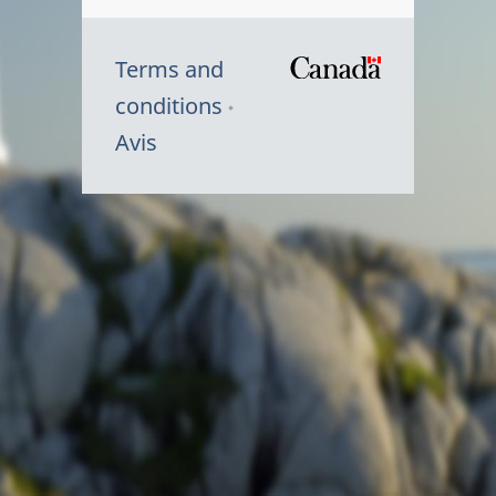
Terms and
/
conditions
Symbole
Avis
du
gouvernem
du
Canada