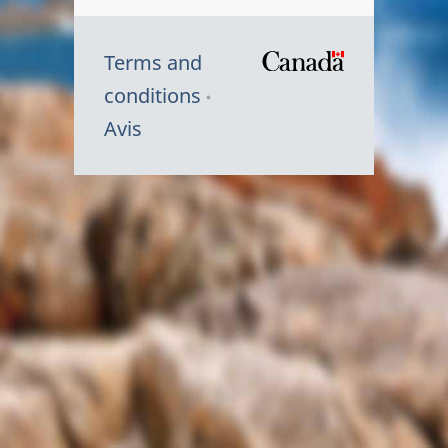
Terms and
/
conditions
Symbole
Avis
du
gouvernem
du
Canada