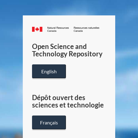
Canada.ca
/
Gouverneme
Open Science and
du
Technology Repository
Canada
English
Dépôt ouvert des
sciences et technologie
Français