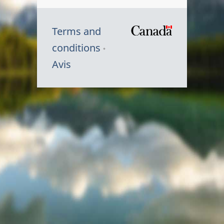
Terms and
/
conditions
Symbole
Avis
du
gouvernem
du
Canada