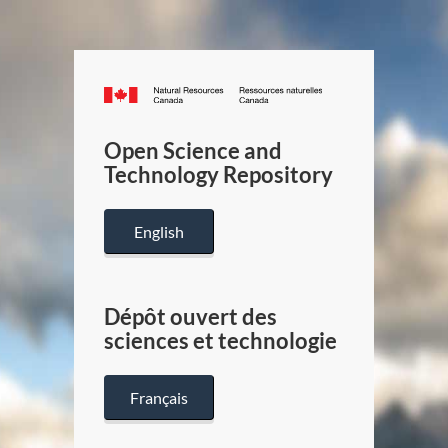
Canada.ca
/
Gouverneme
Open Science and
du
Technology Repository
Canada
English
Dépôt ouvert des
sciences et technologie
Français