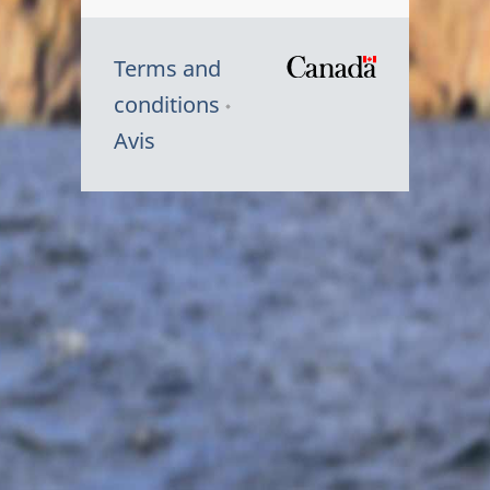
Terms and
/
conditions
Symbole
Avis
du
gouvernem
du
Canada