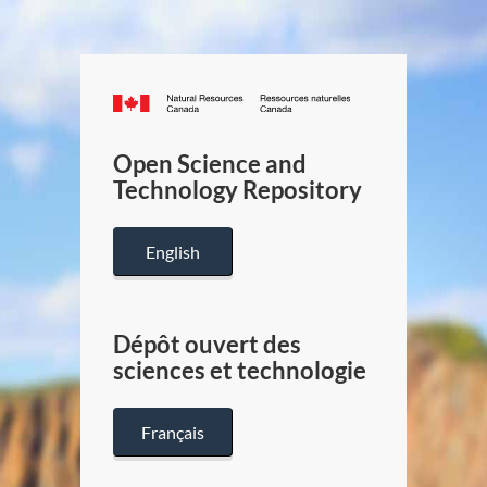
Canada.ca
/
Gouverneme
Open Science and
du
Technology Repository
Canada
English
Dépôt ouvert des
sciences et technologie
Français