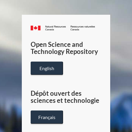
Canada.ca
/
Gouverneme
Open Science and
du
Technology Repository
Canada
English
Dépôt ouvert des
sciences et technologie
Français