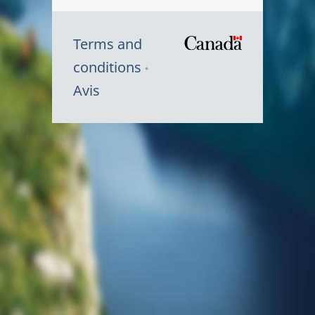
Terms and
/
conditions
Symbole
Avis
du
gouvernem
du
Canada