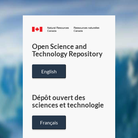
Canada.ca
/
Gouverneme
Open Science and
du
Technology Repository
Canada
English
Dépôt ouvert des
sciences et technologie
Français