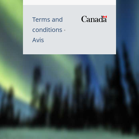
Terms and
/
conditions
Symbole
Avis
du
gouvernem
du
Canada