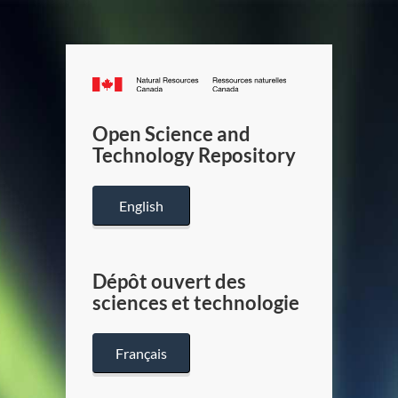
Canada.ca
/
Gouverneme
Open Science and
du
Technology Repository
Canada
English
Dépôt ouvert des
sciences et technologie
Français