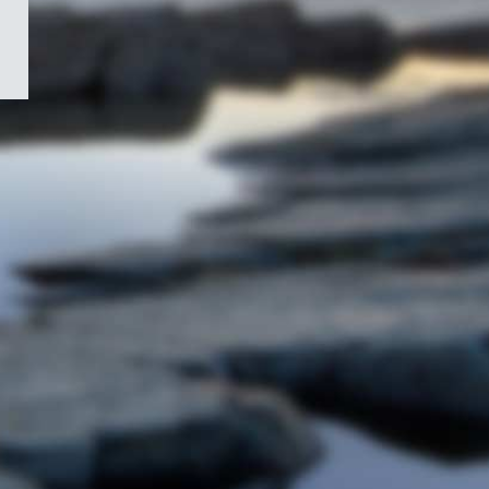
/
Symbole
du
gouvernement
du
Canada