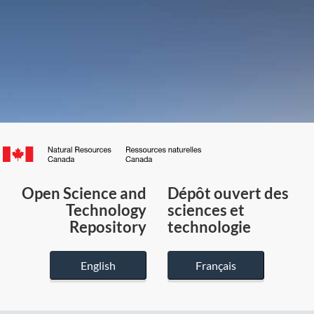
Canada.ca
/
Gouvernement
Open Science and
Dépôt ouvert des
du
Technology
sciences et
Canada
Repository
technologie
English
Français