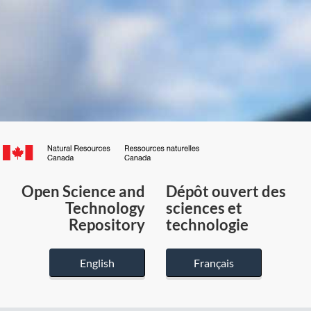
Canada.ca
/
Gouvernement
Open Science and
Dépôt ouvert des
du
Technology
sciences et
Canada
Repository
technologie
English
Français