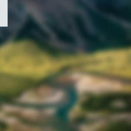
/
Symbole
du
gouvernement
du
Canada