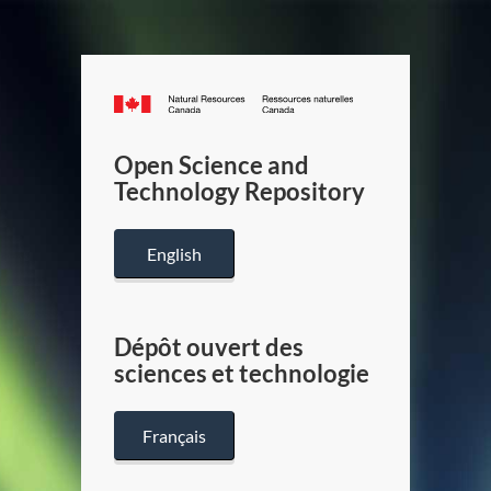
Canada.ca
/
Gouverneme
Open Science and
du
Technology Repository
Canada
English
Dépôt ouvert des
sciences et technologie
Français