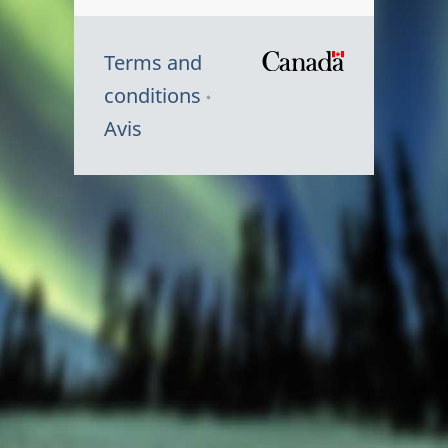
Terms and
/
conditions
Symbole
Avis
du
gouvernem
du
Canada