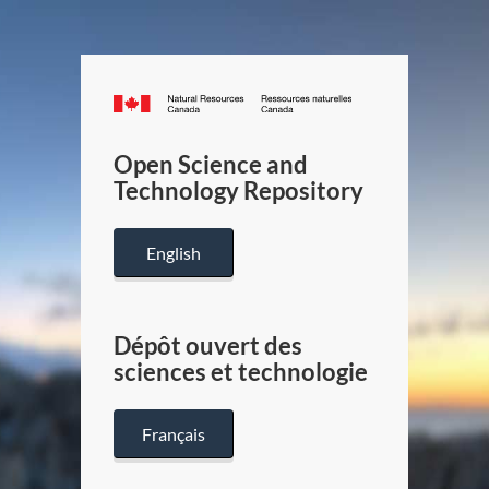
Canada.ca
/
Gouverneme
Open Science and
du
Technology Repository
Canada
English
Dépôt ouvert des
sciences et technologie
Français