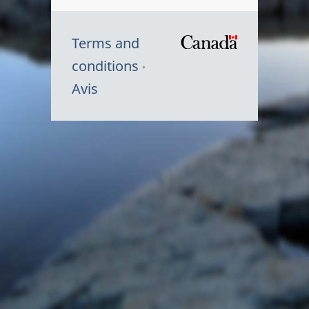
Terms and
/
conditions
Symbole
Avis
du
gouvernem
du
Canada