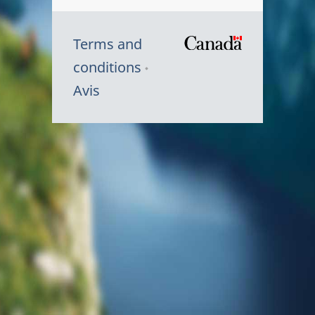
Terms and
/
conditions
Symbole
Avis
du
gouvernem
du
Canada