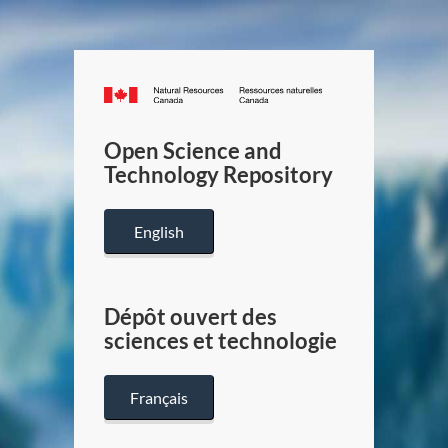
Canada.ca
/
Gouverneme
Open Science and
du
Technology Repository
Canada
English
Dépôt ouvert des
sciences et technologie
Français