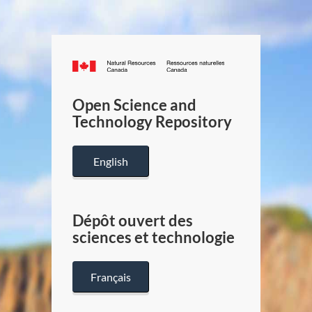
Canada.ca
/
Gouverneme
Open Science and
du
Technology Repository
Canada
English
Dépôt ouvert des
sciences et technologie
Français