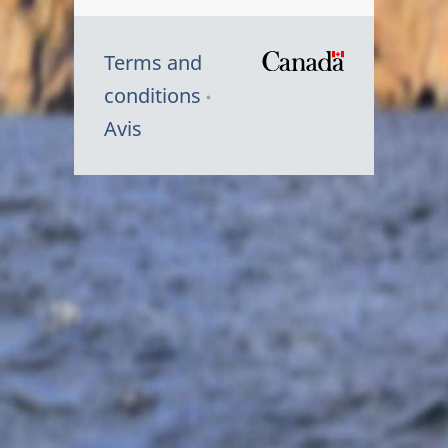
Terms and
/
conditions
Symbole
Avis
du
gouvernem
du
Canada