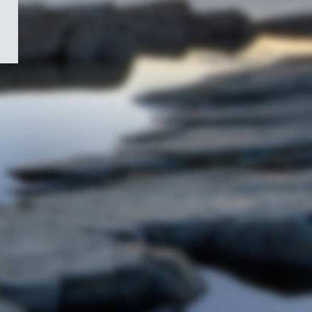
/
Symbole
du
gouvernement
du
Canada