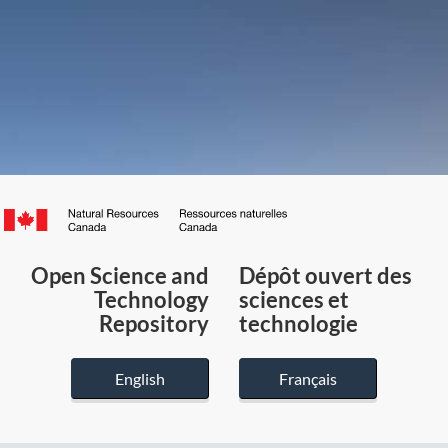
Canada.ca
/
Gouvernement
Open Science and
Dépôt ouvert des
du
Technology
sciences et
Canada
Repository
technologie
English
Français