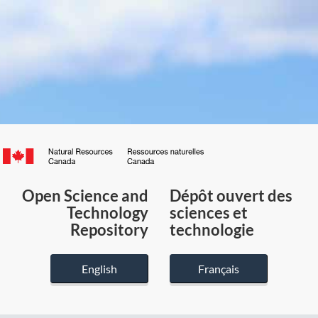
Canada.ca
/
Gouvernement
Open Science and
Dépôt ouvert des
du
Technology
sciences et
Canada
Repository
technologie
English
Français