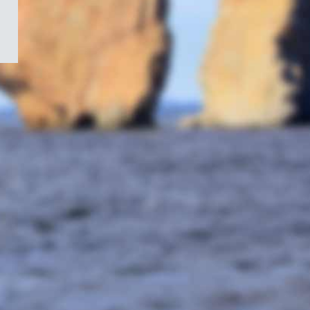
/
Symbole
du
gouvernement
du
Canada