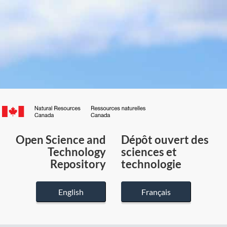
Canada.ca
/
Gouvernement
Open Science and
Dépôt ouvert des
du
Technology
sciences et
Canada
Repository
technologie
English
Français