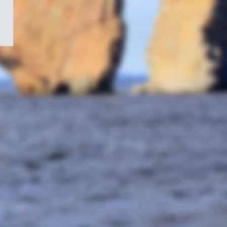
/
Symbole
du
gouvernement
du
Canada