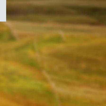
/
Symbole
du
gouvernement
du
Canada