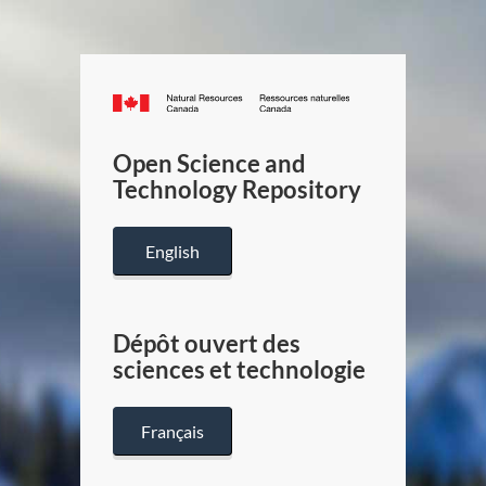
Canada.ca
/
Gouverneme
Open Science and
du
Technology Repository
Canada
English
Dépôt ouvert des
sciences et technologie
Français