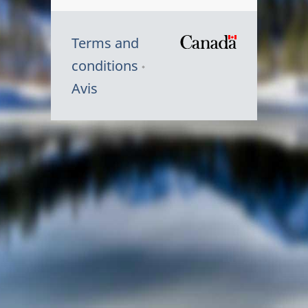
Terms and
/
conditions
Symbole
Avis
du
gouvernem
du
Canada