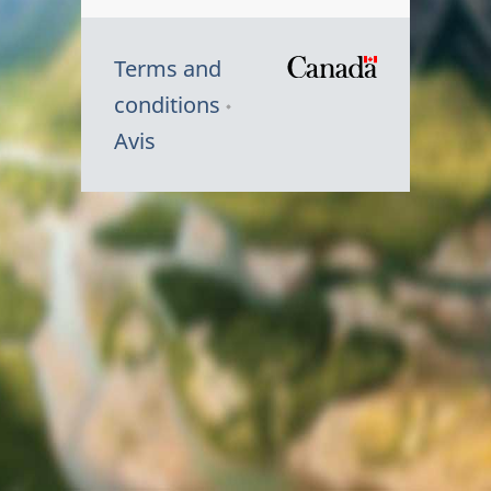
Terms and
/
conditions
Symbole
Avis
du
gouvernem
du
Canada