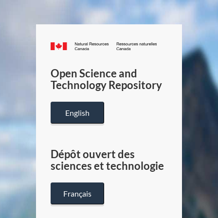
Canada.ca
/
Gouverneme
Open Science and
du
Technology Repository
Canada
English
Dépôt ouvert des
sciences et technologie
Français