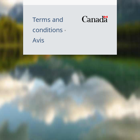
Terms and
/
conditions
Symbole
Avis
du
gouvernem
du
Canada