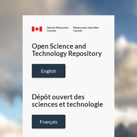
Canada.ca
/
Gouverneme
Open Science and
du
Technology Repository
Canada
English
Dépôt ouvert des
sciences et technologie
Français