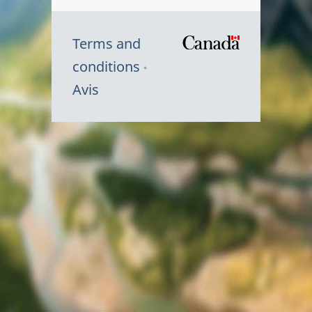
Terms and
/
conditions
Symbole
Avis
du
gouvernem
du
Canada