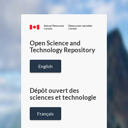
Canada.ca
/
Gouverneme
Open Science and
du
Technology Repository
Canada
English
Dépôt ouvert des
sciences et technologie
Français