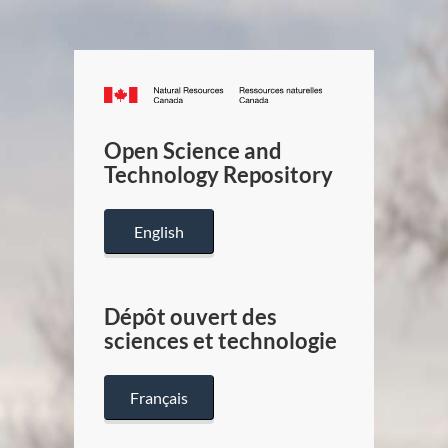
Canada.ca
/
Gouverneme
Open Science and
du
Technology Repository
Canada
English
Dépôt ouvert des
sciences et technologie
Français