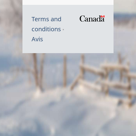
Terms and
/
conditions
Symbole
Avis
du
gouvernem
du
Canada