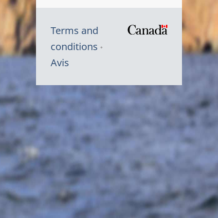
Terms and
/
conditions
Symbole
Avis
du
gouvernem
du
Canada