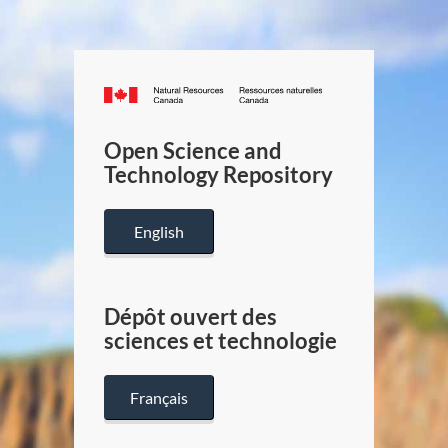
Canada.ca
/
Gouverneme
Open Science and
du
Technology Repository
Canada
English
Dépôt ouvert des
sciences et technologie
Français