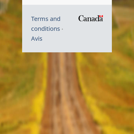
Terms and
/
conditions
Symbole
Avis
du
gouvernem
du
Canada