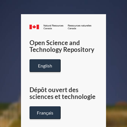
Canada.ca
/
Gouverneme
Open Science and
du
Technology Repository
Canada
English
Dépôt ouvert des
sciences et technologie
Français