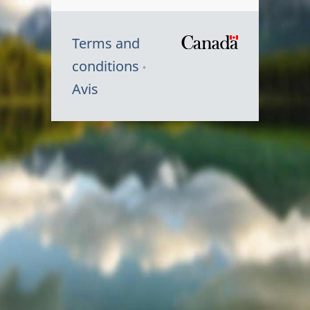
Terms and
/
conditions
Symbole
Avis
du
gouvernem
du
Canada