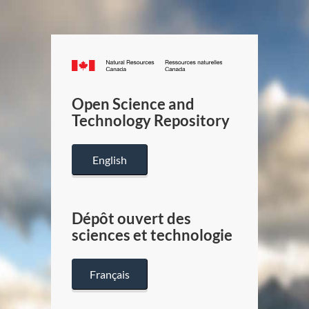
Canada.ca
/
Gouverneme
Open Science and
du
Technology Repository
Canada
English
Dépôt ouvert des
sciences et technologie
Français