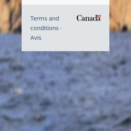
Terms and
/
conditions
Symbole
Avis
du
gouvernem
du
Canada