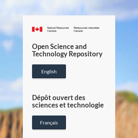
Canada.ca
/
Gouverneme
Open Science and
du
Technology Repository
Canada
English
Dépôt ouvert des
sciences et technologie
Français