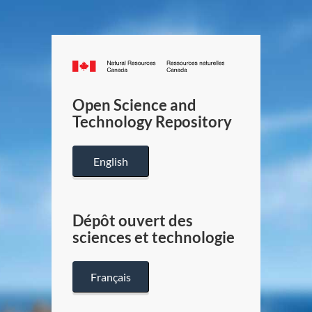
Canada.ca
/
Gouverneme
Open Science and
du
Technology Repository
Canada
English
Dépôt ouvert des
sciences et technologie
Français