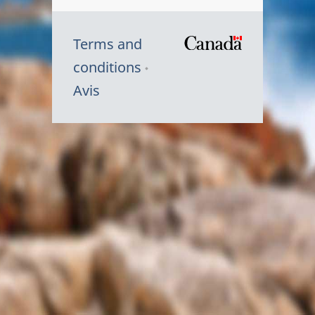
Terms and
/
conditions
Symbole
Avis
du
gouvernem
du
Canada