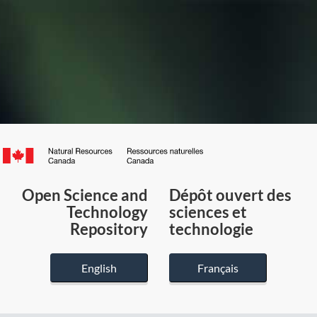
Canada.ca
/
Gouvernement
Open Science and
Dépôt ouvert des
du
Technology
sciences et
Canada
Repository
technologie
English
Français