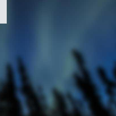
/
Symbole
du
gouvernement
du
Canada