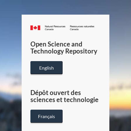
Canada.ca
/
Gouverneme
Open Science and
du
Technology Repository
Canada
English
Dépôt ouvert des
sciences et technologie
Français