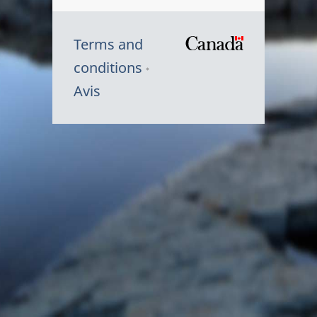
Terms and
/
conditions
Symbole
Avis
du
gouvernem
du
Canada