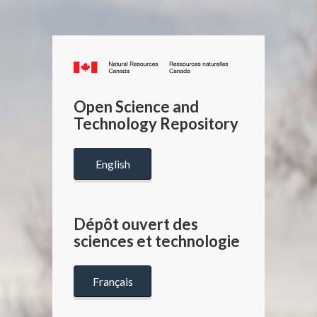
Canada.ca
/
Gouverneme
Open Science and
du
Technology Repository
Canada
English
Dépôt ouvert des
sciences et technologie
Français