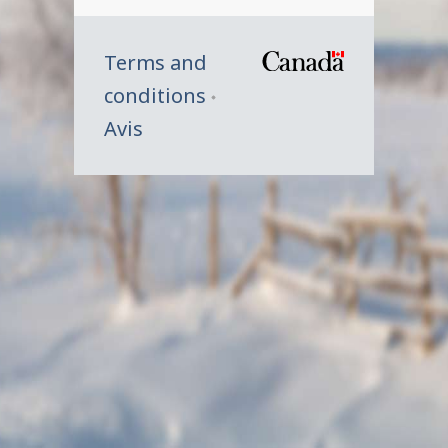
Terms and
/
conditions
Symbole
Avis
du
gouverne
du
Canada