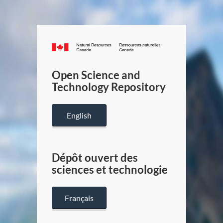
Canada.ca
/
Gouverneme
Open Science and
du
Technology Repository
Canada
English
Dépôt ouvert des
sciences et technologie
Français