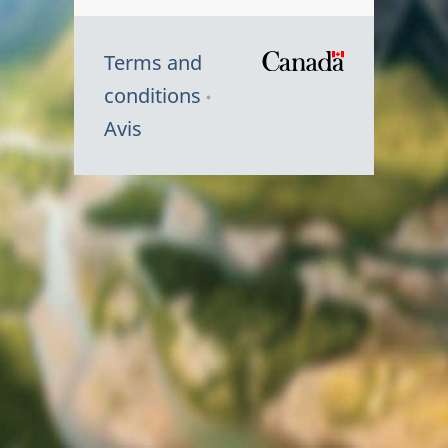
Terms and
/
conditions
Symbole
Avis
du
gouvernem
du
Canada