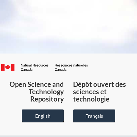
Canada.ca
/
Gouvernement
Open Science and
Dépôt ouvert des
du
Technology
sciences et
Canada
Repository
technologie
English
Français