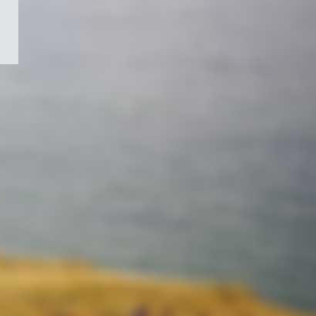
/
Symbole
du
gouvernement
du
Canada