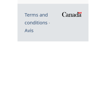
Terms and
/
conditions
Symbole
Avis
du
gouvernem
du
Canada