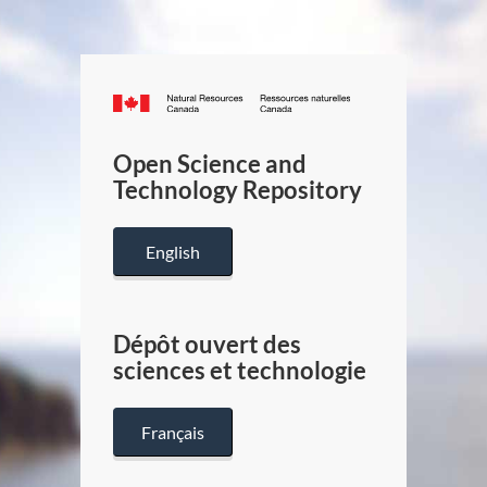
Canada.ca
/
Gouverneme
Open Science and
du
Technology Repository
Canada
English
Dépôt ouvert des
sciences et technologie
Français