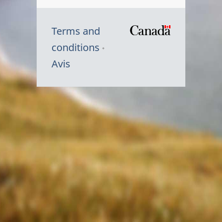
Terms and
/
conditions
Symbole
Avis
du
gouvernem
du
Canada