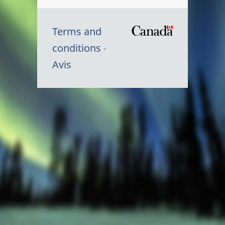
Terms and
/
conditions
Symbole
Avis
du
gouvernem
du
Canada