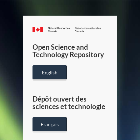
Canada.ca
/
Gouverneme
Open Science and
du
Technology Repository
Canada
English
Dépôt ouvert des
sciences et technologie
Français