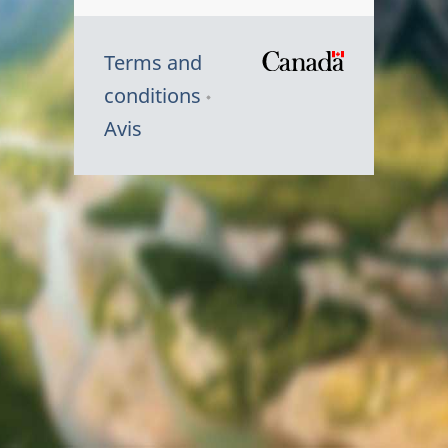
Terms and
/
conditions
Symbole
Avis
du
gouvernem
du
Canada