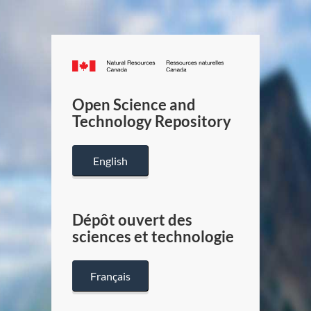
Canada.ca
/
Gouverneme
Open Science and
du
Technology Repository
Canada
English
Dépôt ouvert des
sciences et technologie
Français