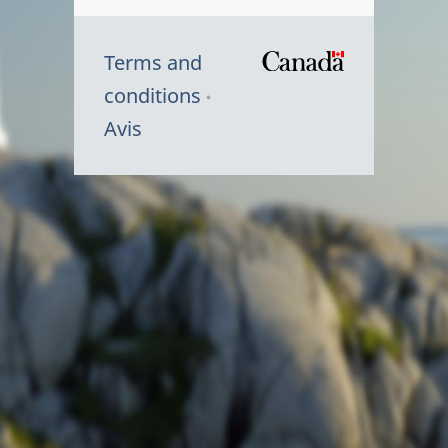
Terms and
/
conditions
Symbole
Avis
du
gouvernem
du
Canada