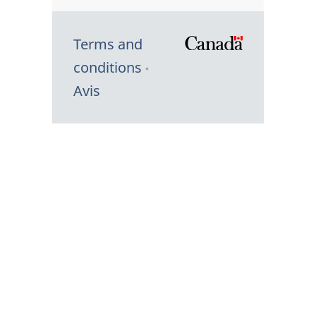
Terms and
/
conditions
Symbole
Avis
du
gouvernem
du
Canada