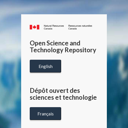
Canada.ca
/
Gouverneme
Open Science and
du
Technology Repository
Canada
English
Dépôt ouvert des
sciences et technologie
Français