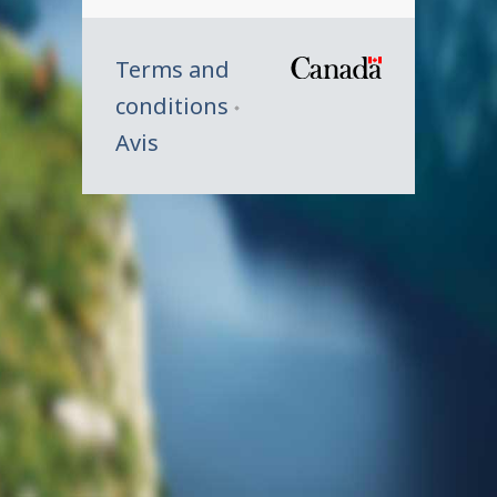
Terms and
/
conditions
Symbole
Avis
du
gouverne
du
Canada