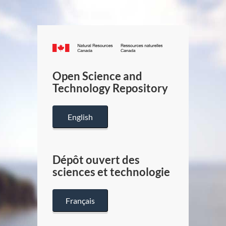
Canada.ca
/
Gouverneme
Open Science and
du
Technology Repository
Canada
English
Dépôt ouvert des
sciences et technologie
Français