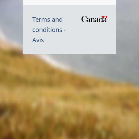
Terms and
/
conditions
Symbole
Avis
du
gouvernem
du
Canada