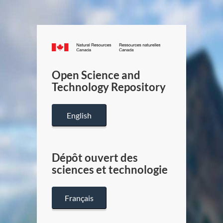
Canada.ca
/
Gouverneme
Open Science and
du
Technology Repository
Canada
English
Dépôt ouvert des
sciences et technologie
Français