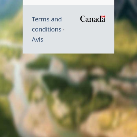
Terms and
/
conditions
Symbole
Avis
du
gouvernem
du
Canada