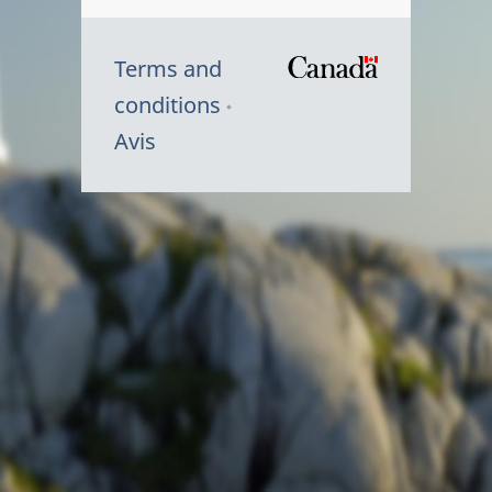
Terms and
/
conditions
Symbole
Avis
du
gouvernem
du
Canada