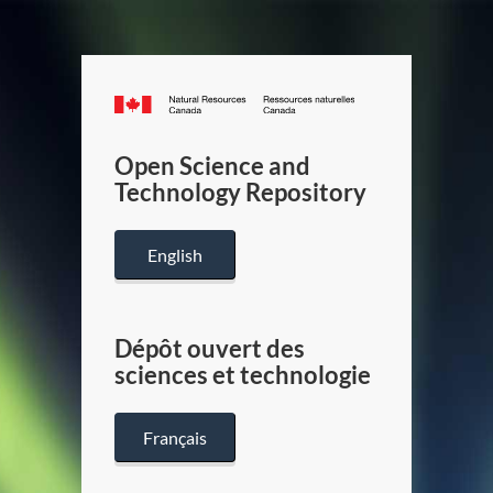
Canada.ca
/
Gouverneme
Open Science and
du
Technology Repository
Canada
English
Dépôt ouvert des
sciences et technologie
Français