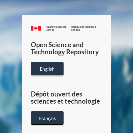
Canada.ca
/
Gouverneme
Open Science and
du
Technology Repository
Canada
English
Dépôt ouvert des
sciences et technologie
Français