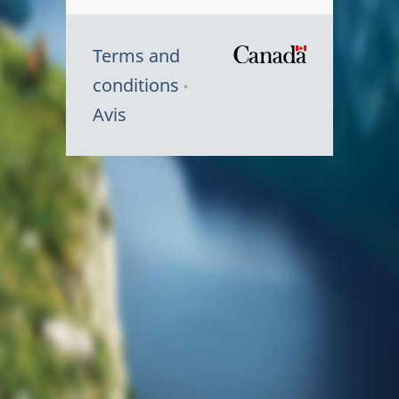
Terms and
/
conditions
Symbole
Avis
du
gouvernem
du
Canada