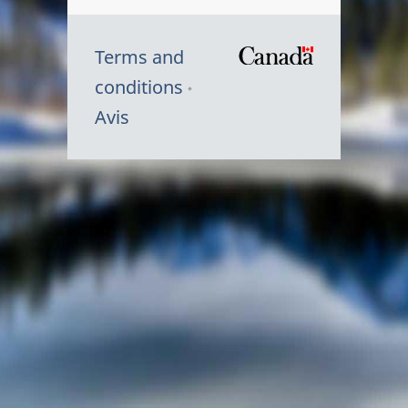
Terms and
/
conditions
Symbole
Avis
du
gouvernem
du
Canada