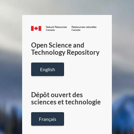
Canada.ca
/
Gouverneme
Open Science and
du
Technology Repository
Canada
English
Dépôt ouvert des
sciences et technologie
Français