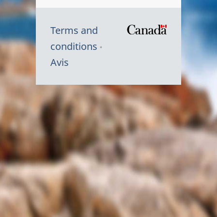
Terms and
/
conditions
Symbole
Avis
du
gouvernem
du
Canada