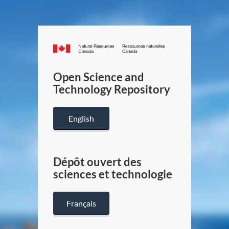
Canada.ca
/
Gouverneme
Open Science and
du
Technology Repository
Canada
English
Dépôt ouvert des
sciences et technologie
Français